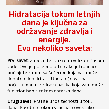
Hidratacija tokom letnjih
dana je ključna za
održavanje zdravlja i
energije.
Evo nekoliko saveta:
Prvi savet:
Započnite svaki dan velikom čašom
vode. Ovo je posebno bitno ako jutro inače
počinjete kafom sa šećerom koja vas može
dodatno dehidrirati. Unos tečnosti na
početku dana je zdrava navika koja vam može
funkcionisanje tokom ostatka dana.
Drugi savet:
Pratite unos tečnosti u toku
dana. Posebno tokom vrućina, čovek lako