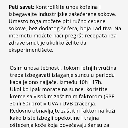
Peti savet:
Kontrolišite unos kofeina i
izbegavajte industrijske zašećerene sokove.
Umesto toga možete piti ručno ceđene
sokove, bez dodatog šećera, boja i aditiva. Na
internetu možete naći pregršt recepata i za
zdrave smutije ukoliko želite da
eksperimentišete.
Osim unosa tečnosti, tokom letnjih vrućina
treba izbegavati izlaganje suncu u periodu
kada je ono najjače, između 10h i 17h.
Ukoliko ipak morate na sunce, koristite
kreme sa visokim zaštitnim faktorom (SPF
30 ili 50) protiv UVA i UVB zračenja.
Redovno obnavljajte zaštitni faktor na koži
kako biste izbegli opekotine i trajna
oštećenja kože koja povećavaju šansu za