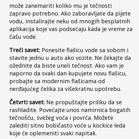
može zanemariti koliko mu je tečnosti
zapravo potrebno. Ako zaboravljate da pijete
vodu, instalirajte neku od mnogih besplatnih
aplikacija koje vas podsećaju kada je vreme za
čašu vode.
Treći savet:
Ponesite flašicu vode sa sobom i
stavite jednu u auto ako vozite. Ne čekajte da
ožednite da biste uneli tečnost. Ako vam je
naporno da svaki dan kupujete novu flašicu,
probajte sa modernim flašicama od
nerđajućeg čelika za višekratnu upotrebu.
Četvrti savet:
Ne propuštajte priliku da se
rashladite. Povećajte unos namirnica bogatih
tečnošću, svežeg voća i povrća. Možete
zalediti sitno bobičasto voće u kockice leda
koje će oplemeniti svaki napitak.