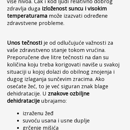
više nivoa. Čak i kod ljudi relativno dobrog
zdravlja duga
izloženost suncu i visokim
temperaturama
može izazvati određene
zdravstvene probleme.
Unos tečnosti
je od odlučujuće važnosti za
vaše zdravstveno stanje tokom vrućina.
Preporučene dve litre tečnosti na dan su
količina koju treba korigovati naviše u svakoj
situaciji u kojoj dolazi do obilnog znojenja i
dugog izlaganja sunčevim zracima. Ako
osećate žeć, to je već siguran znak blage
dehidratacije. U
znakove ozbiljne
dehidratacije
ubrajamo:
izraženu žeđ
suvoću usana i usne duplje
grčenje mišića