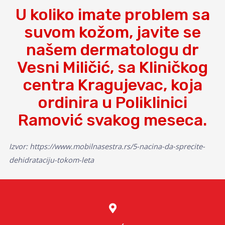
U koliko imate problem sa
suvom kožom, javite se
našem dermatologu dr
Vesni Miličić, sa Kliničkog
centra Kragujevac, koja
ordinira u Poliklinici
Ramović svakog meseca.
Izvor: https://www.mobilnasestra.rs/5-nacina-da-sprecite-
dehidrataciju-tokom-leta