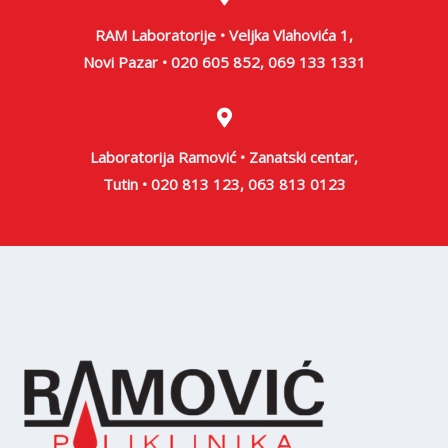
RAM Laboratorije • Veljka Vlahovića 1,
Novi Pazar • 020 605 852, 069 133 1331
Laboratorija Ramović • Zanatski centar,
Tutin • 020 813 123, 063 813 0123