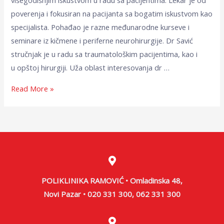
višegodišnjim iskustvom u radu sa pacijentima. Lekar je od
poverenja i fokusiran na pacijanta sa bogatim iskustvom kao
specijalista. Pohađao je razne međunarodne kurseve i
seminare iz kičmene i periferne neurohirurgije. Dr Savić
stručnjak je u radu sa traumatološkim pacijentima, kao i
u opštoj hirurgiji. Uža oblast interesovanja dr …
Read More »
POLIKLINIKA RAMOVIĆ • Omladinska 48,
Novi Pazar • 020 331 300, 062 331 300