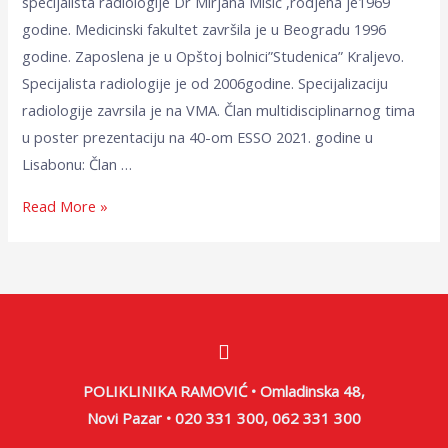
specijalista radiologije Dr Mirjana Mišić ,rodjena je1969
godine. Medicinski fakultet završila je u Beogradu 1996
godine. Zaposlena je u Opštoj bolnici”Studenica” Kraljevo.
Specijalista radiologije je od 2006godine. Specijalizaciju
radiologije zavrsila je na VMA. Član multidisciplinarnog tima
u poster prezentaciju na 40-om ESSO 2021. godine u
Lisabonu: Član …
Read More »
POLIKLINIKA RAMOVIĆ • Omladinska 48,
Novi Pazar • 020 331 300, 062 331 300