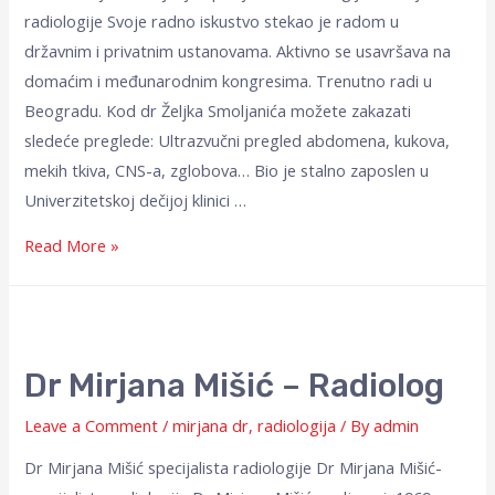
radiologije Svoje radno iskustvo stekao je radom u
državnim i privatnim ustanovama. Aktivno se usavršava na
domaćim i međunarodnim kongresima. Trenutno radi u
Beogradu. Kod dr Željka Smoljanića možete zakazati
sledeće preglede: Ultrazvučni pregled abdomena, kukova,
mekih tkiva, CNS-a, zglobova… Bio je stalno zaposlen u
Univerzitetskoj dečijoj klinici …
Read More »
Dr Mirjana Mišić – Radiolog
Leave a Comment
/
mirjana dr
,
radiologija
/ By
admin
Dr Mirjana Mišić specijalista radiologije Dr Mirjana Mišić-