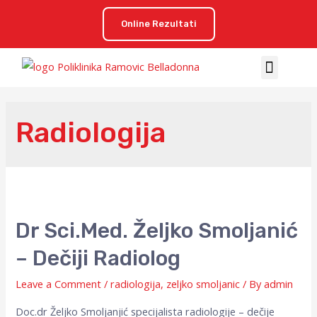
Online Rezultati
Radiologija
Dr Sci.med. Željko Smoljanić
– Dečiji Radiolog
Leave a Comment
/
radiologija
,
zeljko smoljanic
/ By
admin
Doc.dr Željko Smoljanjić specijalista radiologije – dečije